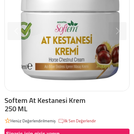
Softem At Kestanesi Krem
250 ML
Henüz Değerlendirilmemiş
İlk Sen Değerlendir
Sipariş için giriş yapın.