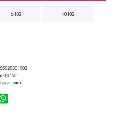
5 KG
10 KG
695928991602
okta Var
haratevim