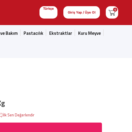
Türkçe
0
Giriş Yap / Üye Ol
 ve Bakım
Pastacılık
Ekstraktlar
Kuru Meyve
Kg
İlk Sen Değerlendir