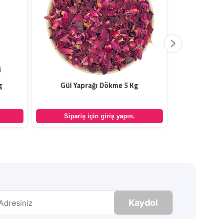
›
g
Gül Yaprağı Dökme 5 Kg
Kurutulmuş
Sipariş için giriş yapın.
Sipar
Kaydol