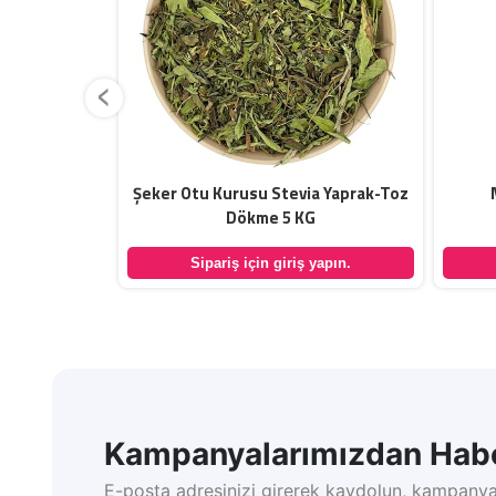
‹
al 10 Kg
Şeker Otu Kurusu Stevia Yaprak-Toz
Dökme 5 KG
yapın.
Sipariş için giriş yapın.
Kampanyalarımızdan Habe
E-posta adresinizi girerek kaydolun, kampanya