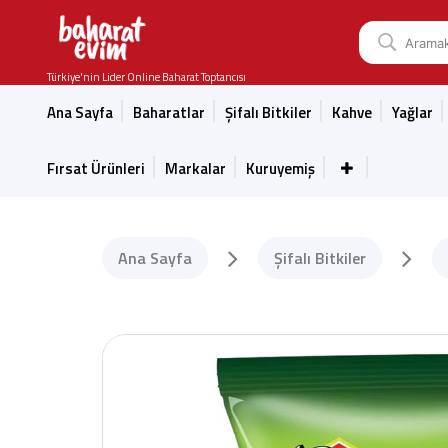
Türkiye'nin Lider Online Baharat Toptancısı
Ana Sayfa
Baharatlar
Şifalı Bitkiler
Kahve
Yağlar
Fırsat Ürünleri
Markalar
Kuruyemiş
Ana Sayfa
Şifalı Bitkiler