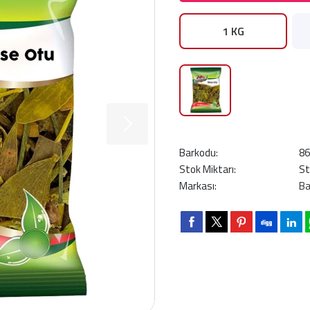
1 KG
Barkodu:
8
Stok Miktarı:
St
Markası:
Ba