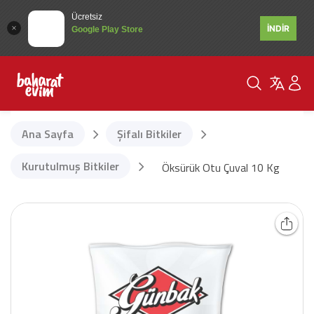
Ücretsiz
İNDİR
Google Play Store
Ana Sayfa
Şifalı Bitkiler
Kurutulmuş Bitkiler
Öksürük Otu Çuval 10 Kg