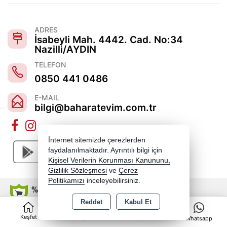
ADRES
İsabeyli Mah. 4442. Cad. No:34
Nazilli/AYDIN
TELEFON
0850 441 0486
E-MAIL
bilgi@baharatevim.com.tr
İnternet sitemizde çerezlerden
faydalanılmaktadır. Ayrıntılı bilgi için
Kişisel Verilerin Korunması Kanununu,
Gizlilik Sözleşmesi
ve
Çerez
Politikamızı
inceleyebilirsiniz.
Reddet
Kabul Et
0
Copyright 2026 baharatevim.com.tr - Tüm hakları saklıdır.
Keşfet
Kategoriler
Sepet
Whatsapp
Kredi kartı bilgileriniz 256bit SSL sertifikası ile korunmaktadır.