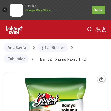
Ücretsiz
İNDİR
Google Play Store
Ana Sayfa
Şifalı Bitkiler
Tohumlar
Bamya Tohumu Paket 1 Kg