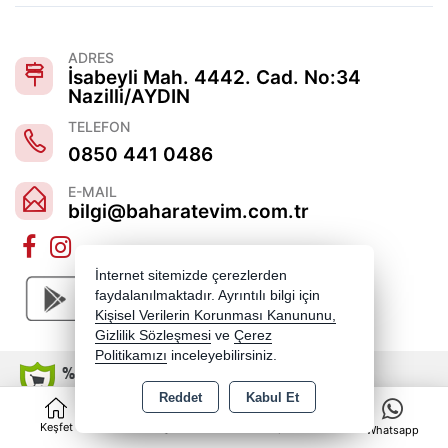
ADRES
İsabeyli Mah. 4442. Cad. No:34
Nazilli/AYDIN
TELEFON
0850 441 0486
E-MAIL
bilgi@baharatevim.com.tr
İnternet sitemizde çerezlerden
faydalanılmaktadır. Ayrıntılı bilgi için
Kişisel Verilerin Korunması Kanununu,
Gizlilik Sözleşmesi
ve
Çerez
Politikamızı
inceleyebilirsiniz.
Reddet
Kabul Et
0
Copyright 2026 baharatevim.com.tr - Tüm hakları saklıdır.
Keşfet
Kategoriler
Sepet
Whatsapp
Kredi kartı bilgileriniz 256bit SSL sertifikası ile korunmaktadır.