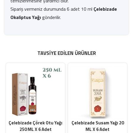
temizlenmesine yardımcı olur.
Sipariş vermeniz durumunda 6 adet 10 ml
Çelebizade
Okaliptus Yağı
gönderilir.
TAVSIYE EDILEN ÜRÜNLER
Çelebizade Çörek Otu Yağı
Çelebizade Susam Yağı 20
250 ML X 6 Adet
ML X 6 Adet