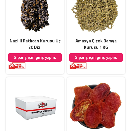
Nazilli Patlıcan Kurusu Uç
Amasya Çiçek Bamya
20 Dizi
Kurusu 1 KG
Sipariş için giriş yapın.
Sipariş için giriş yapın.