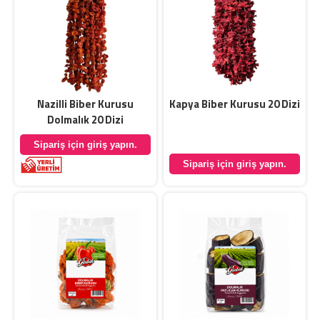
Nazilli Biber Kurusu
Kapya Biber Kurusu 20 Dizi
Dolmalık 20 Dizi
Sipariş için giriş yapın.
Sipariş için giriş yapın.