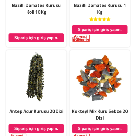
Nazilli Domates Kurusu
Nazilli Domates Kurusu 1
Koli 10 Kg
Kg
Sipariş için giriş yapın.
Sipariş için giriş yapın.
Antep Acur Kurusu 20 Dizi
Kokteyl Mix Kuru Sebze 20
Dizi
Sipariş için giriş yapın.
Sipariş için giriş yapın.