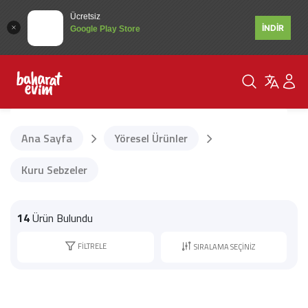
Ücretsiz
İNDİR
Google Play Store
Ana Sayfa
Yöresel Ürünler
Kuru Sebzeler
14
Ürün Bulundu
FILTRELE