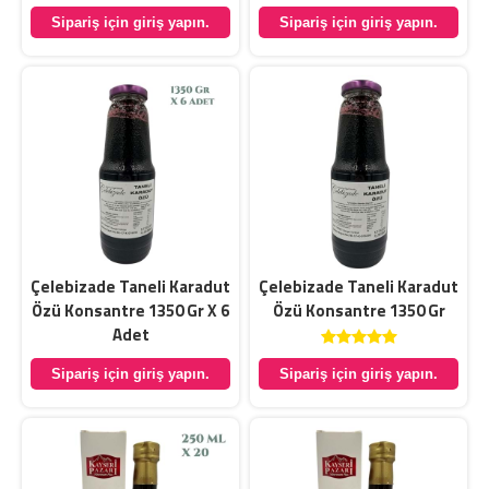
Sipariş için giriş yapın.
Sipariş için giriş yapın.
Çelebizade Taneli Karadut
Çelebizade Taneli Karadut
Özü Konsantre 1350 Gr X 6
Özü Konsantre 1350 Gr
Adet
Sipariş için giriş yapın.
Sipariş için giriş yapın.