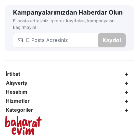
Kampanyalarımızdan Haberdar Olun
E-posta adresinizi girerek kaydolun, kampanyaları
kaçırmayın!
Kaydol
İrtibat
Alışveriş
Hesabım
Hizmetler
Kategoriler