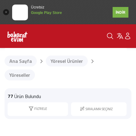
Ücretsiz
İNDİR
Google Play Store
Ana Sayfa
Yöresel Ürünler
Yöreseller
77
Ürün Bulundu
FILTRELE