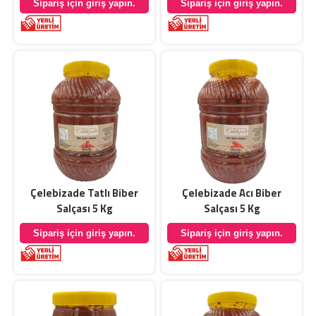
Sipariş için giriş yapın.
Sipariş için giriş yapın.
Çelebizade Tatlı Biber
Çelebizade Acı Biber
Salçası 5 Kg
Salçası 5 Kg
Sipariş için giriş yapın.
Sipariş için giriş yapın.