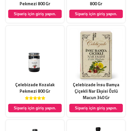
Pekmezi 800 Gr
800 Gr
Sipariş için giriş yapın.
Sipariş için giriş yapın.
Çelebizade Kozalak
Çelebizade İnsu Bamya
Pekmezi 800 Gr
Çiçekli Nar Ekşisi Özlü
Macun 340 Gr
Sipariş için giriş yapın.
Sipariş için giriş yapın.