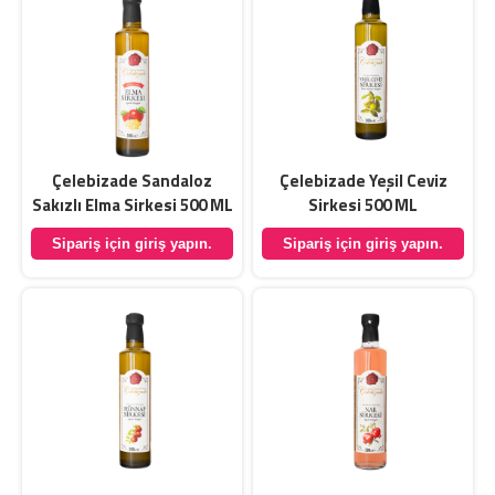
Çelebizade Sandaloz
Çelebizade Yeşil Ceviz
Sakızlı Elma Sirkesi 500 ML
Sirkesi 500 ML
Sipariş için giriş yapın.
Sipariş için giriş yapın.