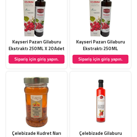
Kayseri Pazarı Gilaburu
Kayseri Pazarı Gilaburu
Ekstraktı 250 ML X 20 Adet
Ekstraktı 250 ML
Sipariş için giriş yapın.
Sipariş için giriş yapın.
Çelebizade Kudret Narı
Çelebizade Gilaburu