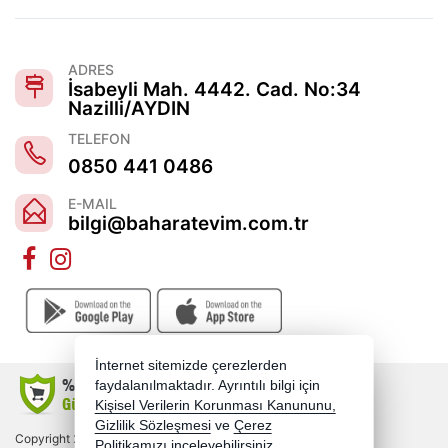
ADRES
İsabeyli Mah. 4442. Cad. No:34
Nazilli/AYDIN
TELEFON
0850 441 0486
E-MAIL
bilgi@baharatevim.com.tr
İnternet sitemizde çerezlerden
faydalanılmaktadır. Ayrıntılı bilgi için
Kişisel Verilerin Korunması Kanununu,
Gizlilik Sözleşmesi
ve
Çerez
Copyright 2026 baharatevim.com.tr - Tüm hakları saklıdır.
Politikamızı
inceleyebilirsiniz.