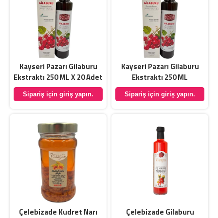
Kayseri Pazarı Gilaburu
Kayseri Pazarı Gilaburu
Ekstraktı 250 ML X 20 Adet
Ekstraktı 250 ML
Sipariş için giriş yapın.
Sipariş için giriş yapın.
Çelebizade Kudret Narı
Çelebizade Gilaburu