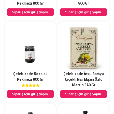
Pekmezi 800 Gr
800 Gr
Sipariş için giriş yapın.
Sipariş için giriş yapın.
Çelebizade Kozalak
Çelebizade İnsu Bamya
Pekmezi 800 Gr
Çiçekli Nar Ekşisi Özlü
Macun 340 Gr
Sipariş için giriş yapın.
Sipariş için giriş yapın.