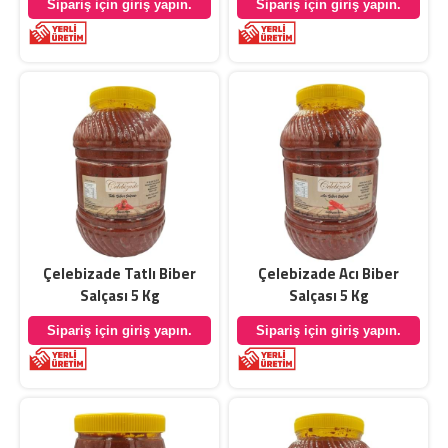
Sipariş için giriş yapın.
Sipariş için giriş yapın.
Çelebizade Tatlı Biber
Çelebizade Acı Biber
Salçası 5 Kg
Salçası 5 Kg
Sipariş için giriş yapın.
Sipariş için giriş yapın.