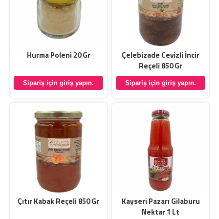
Hurma Poleni 20 Gr
Çelebizade Cevizli İncir
Reçeli 850 Gr
Sipariş için giriş yapın.
Sipariş için giriş yapın.
Çıtır Kabak Reçeli 850 Gr
Kayseri Pazarı Gilaburu
Nektar 1 Lt