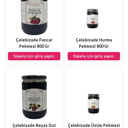
Çelebizade Pancar
Çelebizade Hurma
Pekmezi 800 Gr
Pekmezi 800 Gr
Sipariş için giriş yapın.
Sipariş için giriş yapın.
Çelebizade Beyaz Dut
Çelebizade Üzüm Pekmezi