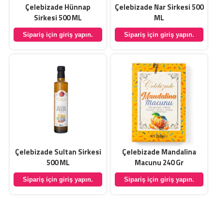
Çelebizade Hünnap
Çelebizade Nar Sirkesi 500
Sirkesi 500 ML
ML
Sipariş için giriş yapın.
Sipariş için giriş yapın.
Çelebizade Sultan Sirkesi
Çelebizade Mandalina
500 ML
Macunu 240 Gr
Sipariş için giriş yapın.
Sipariş için giriş yapın.