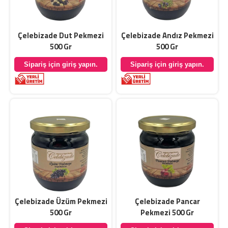
Çelebizade Dut Pekmezi
Çelebizade Andız Pekmezi
500 Gr
500 Gr
Sipariş için giriş yapın.
Sipariş için giriş yapın.
Çelebizade Üzüm Pekmezi
Çelebizade Pancar
500 Gr
Pekmezi 500 Gr