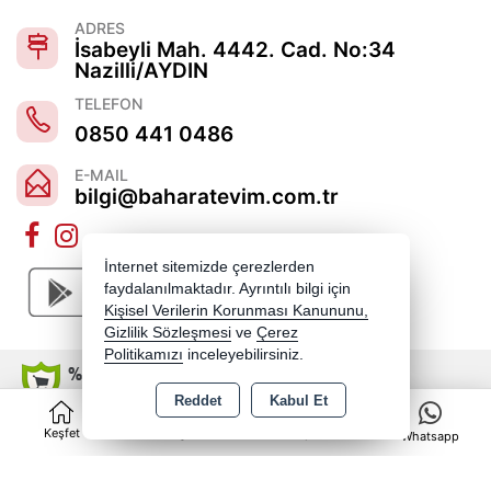
ADRES
İsabeyli Mah. 4442. Cad. No:34
Nazilli/AYDIN
TELEFON
0850 441 0486
E-MAIL
bilgi@baharatevim.com.tr
İnternet sitemizde çerezlerden
faydalanılmaktadır. Ayrıntılı bilgi için
Kişisel Verilerin Korunması Kanununu,
Gizlilik Sözleşmesi
ve
Çerez
Politikamızı
inceleyebilirsiniz.
Reddet
Kabul Et
0
Copyright 2026 baharatevim.com.tr - Tüm hakları saklıdır.
Keşfet
Kategoriler
Sepet
Whatsapp
Kredi kartı bilgileriniz 256bit SSL sertifikası ile korunmaktadır.