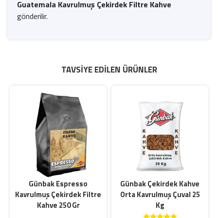
Guatemala Kavrulmuş Çekirdek Filtre Kahve
gönderilir.
TAVSIYE EDILEN ÜRÜNLER
z
Günbak Espresso
Günbak Çekirdek Kahve
Kavrulmuş Çekirdek Filtre
Orta Kavrulmuş Çuval 25
Kahve 250 Gr
Kg