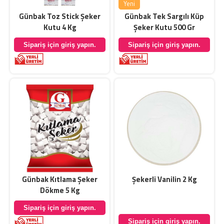
Yeni
Günbak Toz Stick Şeker
Günbak Tek Sargılı Küp
Kutu 4 Kg
Şeker Kutu 500 Gr
Sipariş için giriş yapın.
Sipariş için giriş yapın.
Günbak Kıtlama Şeker
Şekerli Vanilin 2 Kg
Dökme 5 Kg
Sipariş için giriş yapın.
Sipariş için giriş yapın.