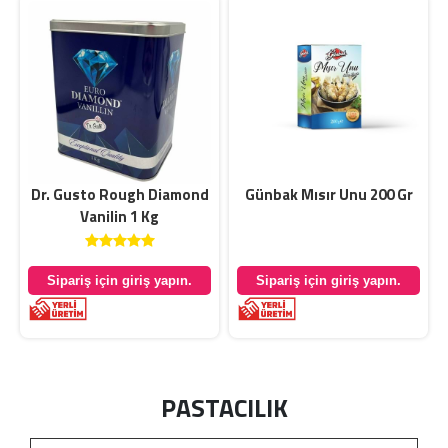
Dr. Gusto Rough Diamond
Günbak Mısır Unu 200 Gr
Vanilin 1 Kg
Sipariş için giriş yapın.
Sipariş için giriş yapın.
PASTACILIK