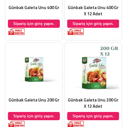
Günbak Galeta Unu 400 Gr
Günbak Galeta Unu 400 Gr
X 12 Adet
Sipariş için giriş yapın.
Sipariş için giriş yapın.
Günbak Galeta Unu 200 Gr
Günbak Galeta Unu 200 Gr
X 12 Adet
Sipariş için giriş yapın.
Sipariş için giriş yapın.