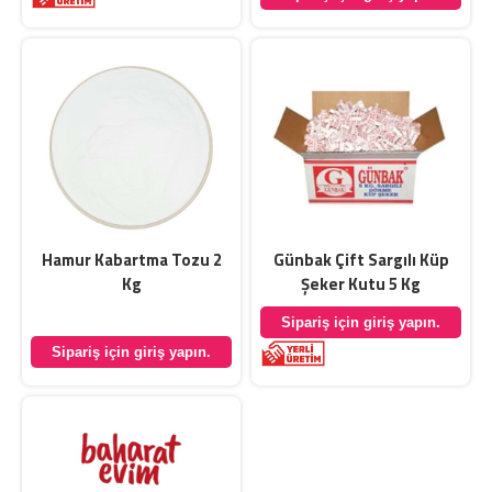
Hamur Kabartma Tozu 2
Günbak Çift Sargılı Küp
Kg
Şeker Kutu 5 Kg
Sipariş için giriş yapın.
Sipariş için giriş yapın.