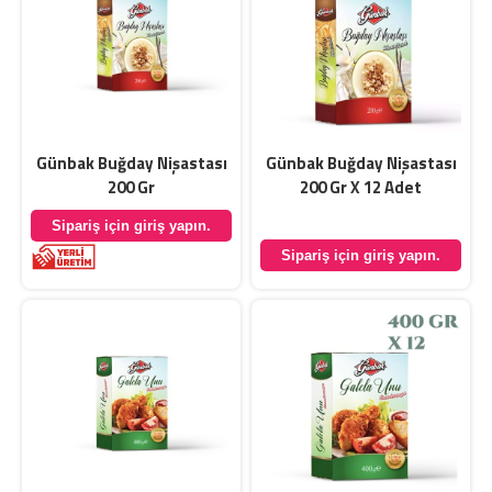
Günbak Buğday Nişastası
Günbak Buğday Nişastası
200 Gr
200 Gr X 12 Adet
Sipariş için giriş yapın.
Sipariş için giriş yapın.