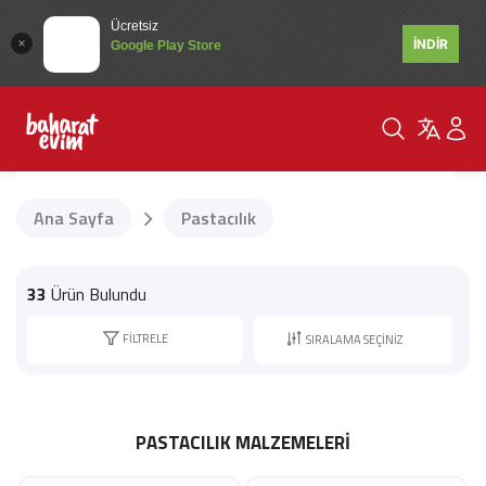
Ücretsiz
İNDİR
Google Play Store
Ana Sayfa
Pastacılık
33
Ürün Bulundu
FILTRELE
PASTACILIK MALZEMELERI