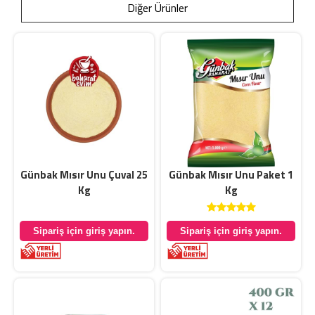
Diğer Ürünler
Günbak Mısır Unu Çuval 25
Günbak Mısır Unu Paket 1
Kg
Kg
Sipariş için giriş yapın.
Sipariş için giriş yapın.