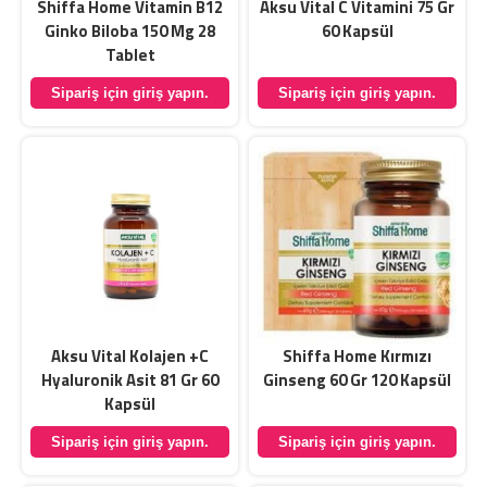
Shiffa Home Vitamin B12
Aksu Vital C Vitamini 75 Gr
Ginko Biloba 150 Mg 28
60 Kapsül
Tablet
Sipariş için giriş yapın.
Sipariş için giriş yapın.
Aksu Vital Kolajen +C
Shiffa Home Kırmızı
Hyaluronik Asit 81 Gr 60
Ginseng 60 Gr 120 Kapsül
Kapsül
Sipariş için giriş yapın.
Sipariş için giriş yapın.