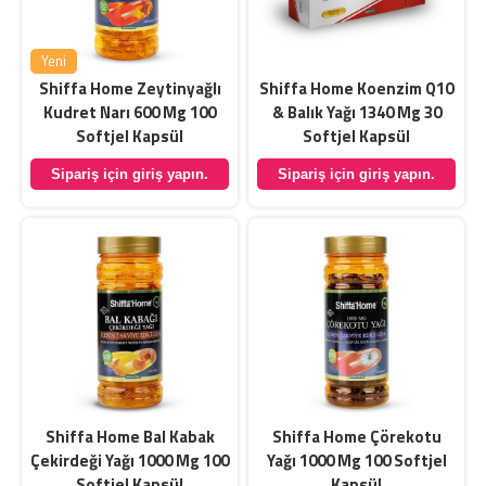
Yeni
Shiffa Home Zeytinyağlı
Shiffa Home Koenzim Q10
Kudret Narı 600 Mg 100
& Balık Yağı 1340 Mg 30
Softjel Kapsül
Softjel Kapsül
Sipariş için giriş yapın.
Sipariş için giriş yapın.
Shiffa Home Bal Kabak
Shiffa Home Çörekotu
Çekirdeği Yağı 1000 Mg 100
Yağı 1000 Mg 100 Softjel
Softjel Kapsül
Kapsül