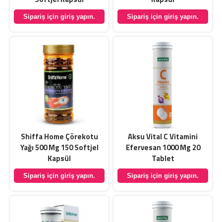
Sipariş için giriş yapın.
Sipariş için giriş yapın.
Shiffa Home Çörekotu
Aksu Vital C Vitamini
Yağı 500 Mg 150 Softjel
Efervesan 1000 Mg 20
Kapsül
Tablet
Sipariş için giriş yapın.
Sipariş için giriş yapın.