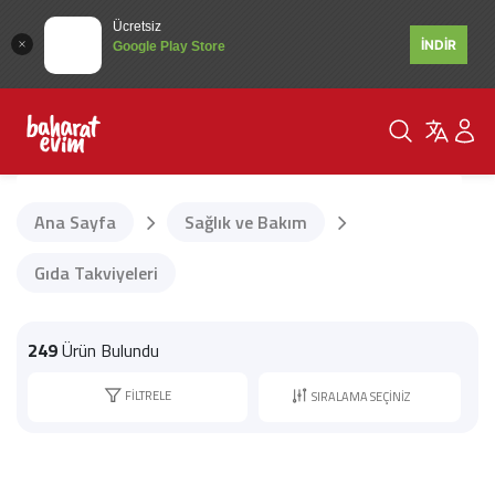
Ücretsiz
İNDİR
Google Play Store
Ana Sayfa
Sağlık ve Bakım
Gıda Takviyeleri
249
Ürün Bulundu
FILTRELE