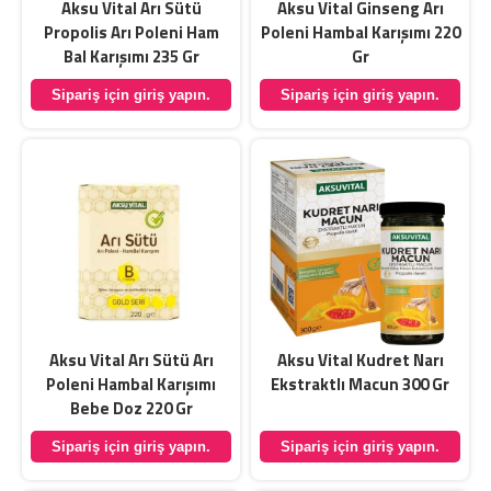
Aksu Vital Arı Sütü
Aksu Vital Ginseng Arı
Propolis Arı Poleni Ham
Poleni Hambal Karışımı 220
Bal Karışımı 235 Gr
Gr
Sipariş için giriş yapın.
Sipariş için giriş yapın.
Aksu Vital Arı Sütü Arı
Aksu Vital Kudret Narı
Poleni Hambal Karışımı
Ekstraktlı Macun 300 Gr
Bebe Doz 220 Gr
Sipariş için giriş yapın.
Sipariş için giriş yapın.