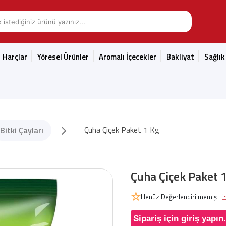
Harçlar
Yöresel Ürünler
Aromalı İçecekler
Bakliyat
Sağlık
Çuha Çiçek Paket 1 Kg
Bitki Çayları
Çuha Çiçek Paket 
Henüz Değerlendirilmemiş
Sipariş için giriş yapın.