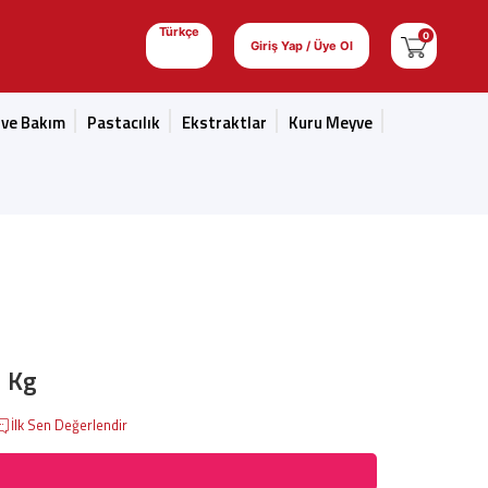
Türkçe
0
Giriş Yap / Üye Ol
 ve Bakım
Pastacılık
Ekstraktlar
Kuru Meyve
1 Kg
İlk Sen Değerlendir