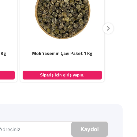
›
 Kg
Moli Yasemin Çayı Paket 1 Kg
H
Sipariş için giriş yapın.
Sipar
Kaydol