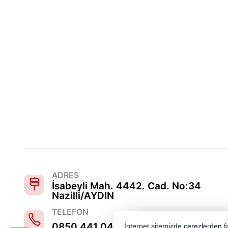
ADRES
İsabeyli Mah. 4442. Cad. No:34
Nazilli/AYDIN
TELEFON
0850 441 0486
İnternet sitemizde çerezlerden fay