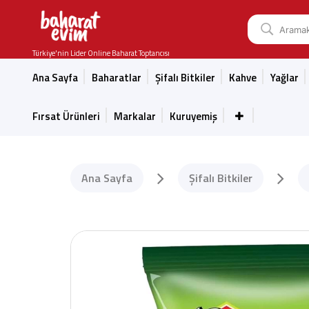
Türkiye'nin Lider Online Baharat Toptancısı
Ana Sayfa
Baharatlar
Şifalı Bitkiler
Kahve
Yağlar
Fırsat Ürünleri
Markalar
Kuruyemiş
Ana Sayfa
Şifalı Bitkiler