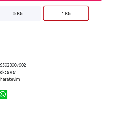
5 KG
1 KG
695928987902
okta Var
haratevim