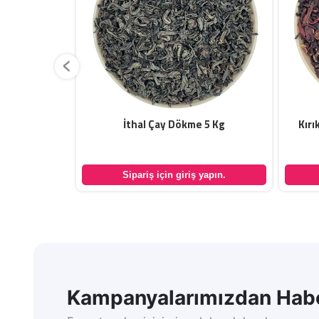
‹
me 3 Kg
İthal Çay Dökme 5 Kg
Kırı
yapın.
Sipariş için giriş yapın.
Kampanyalarımızdan Habe