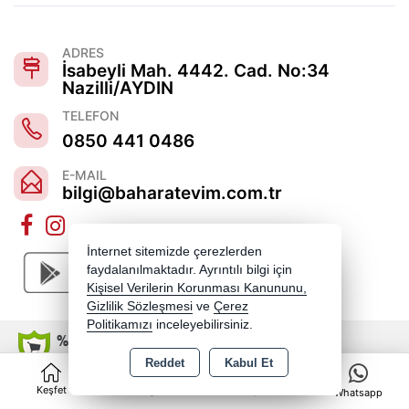
ADRES
İsabeyli Mah. 4442. Cad. No:34
Nazilli/AYDIN
TELEFON
0850 441 0486
E-MAIL
bilgi@baharatevim.com.tr
İnternet sitemizde çerezlerden
faydalanılmaktadır. Ayrıntılı bilgi için
Kişisel Verilerin Korunması Kanununu,
Gizlilik Sözleşmesi
ve
Çerez
Politikamızı
inceleyebilirsiniz.
Reddet
Kabul Et
0
Copyright 2026 baharatevim.com.tr - Tüm hakları saklıdır.
Keşfet
Kategoriler
Sepet
Whatsapp
Kredi kartı bilgileriniz 256bit SSL sertifikası ile korunmaktadır.