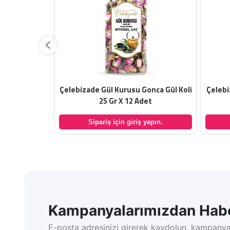
‹
ini Meyvesi
Çelebizade Gül Kurusu Gonca Gül Koli
Çelebi
Adet
25 Gr X 12 Adet
yapın.
Sipariş için giriş yapın.
Kampanyalarımızdan Habe
E-posta adresinizi girerek kaydolun, kampanya