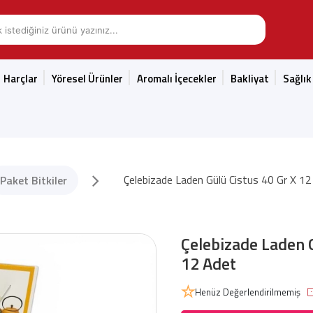
Harçlar
Yöresel Ürünler
Aromalı İçecekler
Bakliyat
Sağlık
Çelebizade Laden Gülü Cistus 40 Gr X 1
Paket Bitkiler
Çelebizade Laden G
12 Adet
Henüz Değerlendirilmemiş