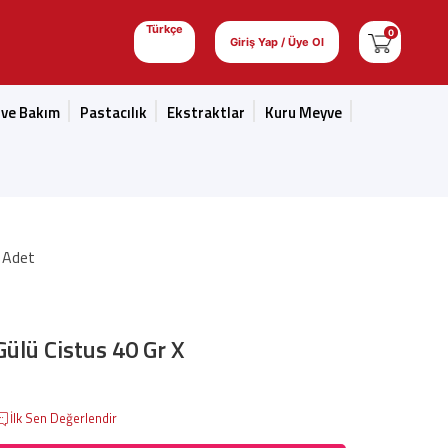
Türkçe
0
Giriş Yap / Üye Ol
 ve Bakım
Pastacılık
Ekstraktlar
Kuru Meyve
2 Adet
ülü Cistus 40 Gr X
İlk Sen Değerlendir