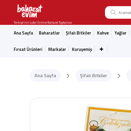
Türkiye'nin Lider Online Baharat Toptancısı
Ana Sayfa
Baharatlar
Şifalı Bitkiler
Kahve
Yağlar
Fırsat Ürünleri
Markalar
Kuruyemiş
Ana Sayfa
Şifalı Bitkiler