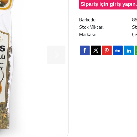
Sipariş için giriş yapın.
Barkodu:
8
Stok Miktarı:
St
Markası:
Çe