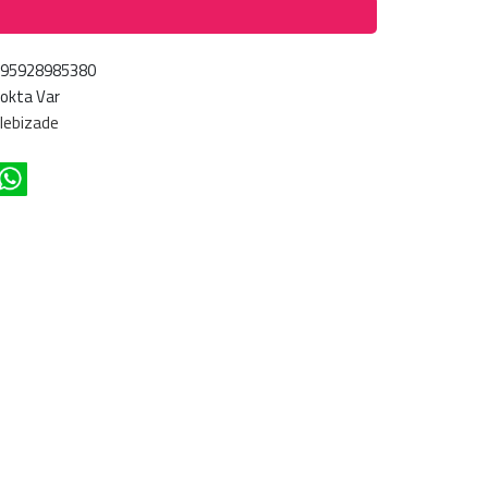
695928985380
okta Var
lebizade