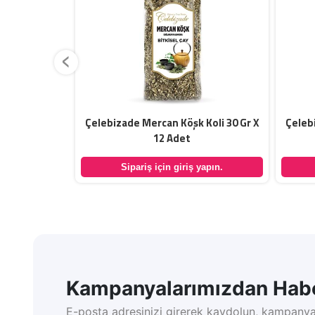
‹
ğı Koli 40 Gr
Çelebizade Mercan Köşk Koli 30 Gr X
Çeleb
12 Adet
yapın.
Sipariş için giriş yapın.
Kampanyalarımızdan Habe
E-posta adresinizi girerek kaydolun, kampanya