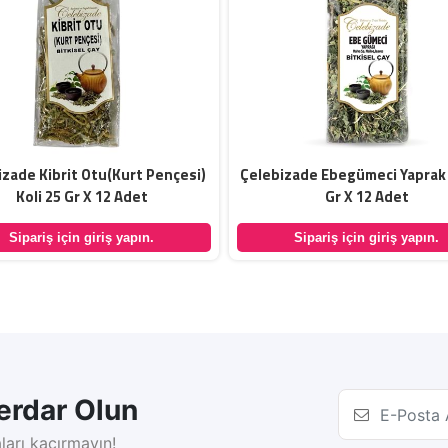
izade Kibrit Otu(Kurt Pençesi)
Çelebizade Ebegümeci Yaprak 
Koli 25 Gr X 12 Adet
Gr X 12 Adet
Sipariş için giriş yapın.
Sipariş için giriş yapın.
rdar Olun
ları kaçırmayın!