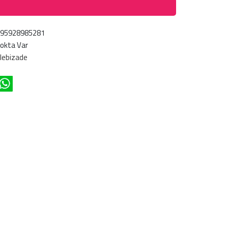
695928985281
okta Var
lebizade