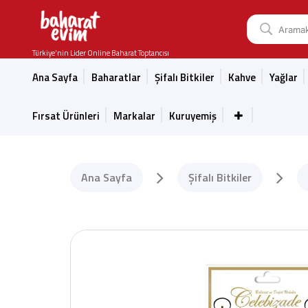
Türkiye'nin Lider Online Baharat Toptancısı
Ana Sayfa
Baharatlar
Şifalı Bitkiler
Kahve
Yağlar
Fırsat Ürünleri
Markalar
Kuruyemiş
Ana Sayfa
Şifalı Bitkiler