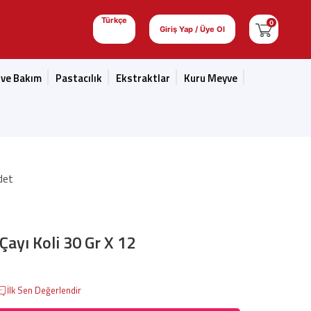
Türkçe
0
Giriş Yap / Üye Ol
 ve Bakım
Pastacılık
Ekstraktlar
Kuru Meyve
det
Çayı Koli 30 Gr X 12
İlk Sen Değerlendir