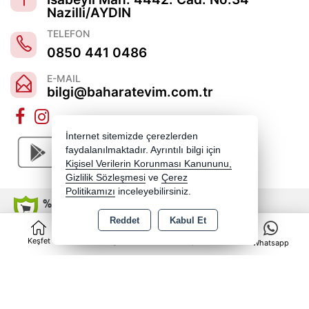
Nazilli/AYDIN
TELEFON
0850 441 0486
E-MAIL
bilgi@baharatevim.com.tr
İnternet sitemizde çerezlerden
faydalanılmaktadır. Ayrıntılı bilgi için
Kişisel Verilerin Korunması Kanununu,
Gizlilik Sözleşmesi
ve
Çerez
Politikamızı
inceleyebilirsiniz.
Reddet
Kabul Et
0
Copyright 2026 baharatevim.com.tr - Tüm hakları saklıdır.
Keşfet
Kategoriler
Sepet
Whatsapp
Kredi kartı bilgileriniz 256bit SSL sertifikası ile korunmaktadır.