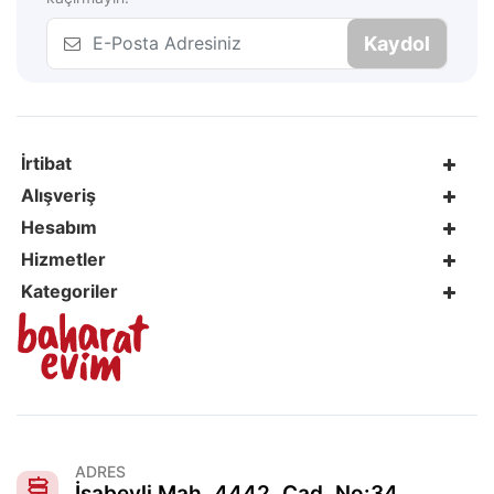
Kaydol
İrtibat
Alışveriş
Hesabım
Hizmetler
Kategoriler
ADRES
İsabeyli Mah. 4442. Cad. No:34