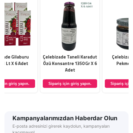
Çelebizade Taneli Karadut
Çelebizade Kozalak
Özü Konsantre 1350 Gr X 6
Pekmezi 340 Gr
Adet
Sipariş için giriş yapın.
Sipariş için giriş yapın.
Kampanyalarımızdan Haberdar Olun
E-posta adresinizi girerek kaydolun, kampanyaları
kaçırmayın!