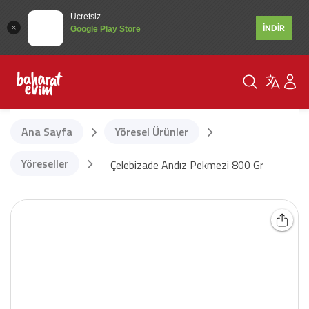
Ücretsiz
İNDİR
Google Play Store
Ana Sayfa
Yöresel Ürünler
Yöreseller
Çelebizade Andız Pekmezi 800 Gr