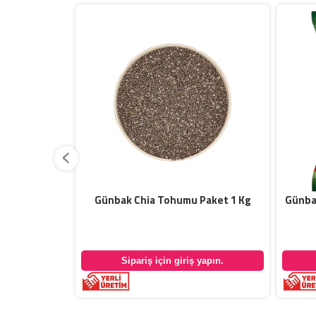
‹
 Paket 1 Kg
Günbak Chia Tohumu Paket 1 Kg
Günbak
yapın.
Sipariş için giriş yapın.