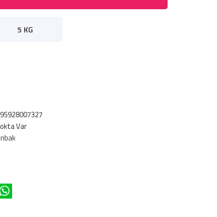
5 KG
695928007327
okta Var
ünbak