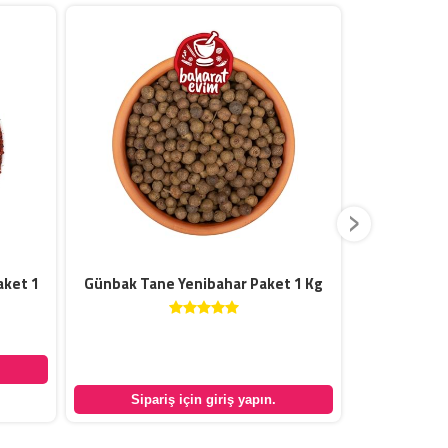
›
aket 1
Günbak Tane Yenibahar Paket 1 Kg
Günbak K
Sipar
Sipariş için giriş yapın.