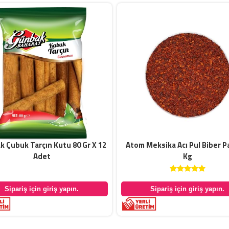
 Çubuk Tarçın Kutu 80 Gr X 12
Atom Meksika Acı Pul Biber P
Adet
Kg
Sipariş için giriş yapın.
Sipariş için giriş yapın.