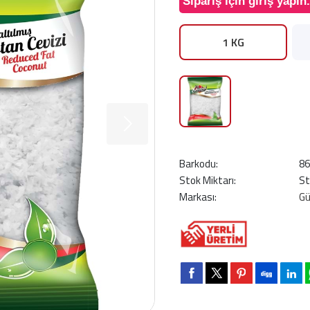
Sipariş için giriş yapın.
1 KG
Barkodu:
8
Stok Miktarı:
St
Markası:
G