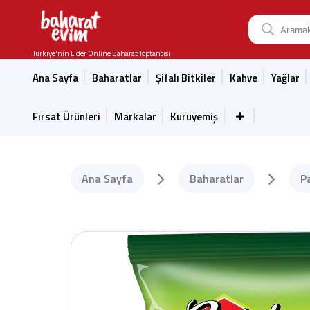
Türkiye'nin Lider Online Baharat Toptancısı
Ana Sayfa
Baharatlar
Şifalı Bitkiler
Kahve
Yağlar
Fırsat Ürünleri
Markalar
Kuruyemiş
Ana Sayfa
Baharatlar
P