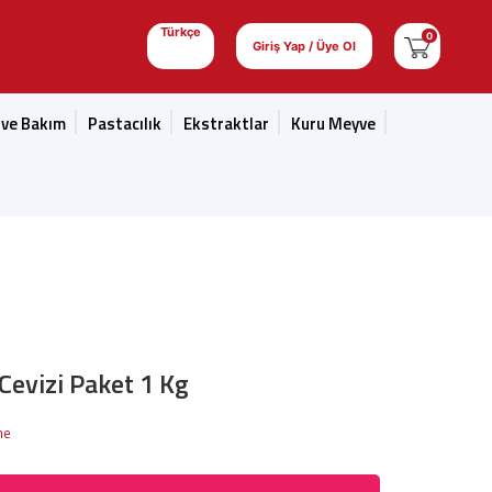
Türkçe
0
Giriş Yap / Üye Ol
 ve Bakım
Pastacılık
Ekstraktlar
Kuru Meyve
Cevizi Paket 1 Kg
me